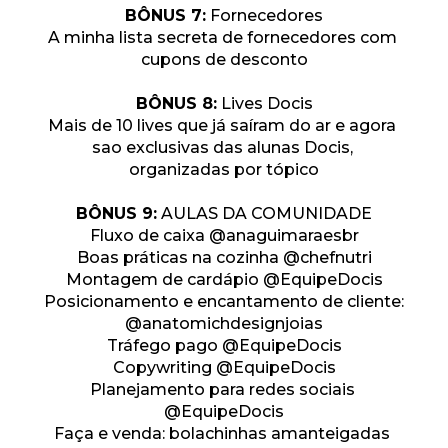
BÔNUS 7:
 Fornecedores
A minha lista secreta de fornecedores com 
cupons de desconto
BÔNUS 8:
 Lives Docis
Mais de 10 lives que já saíram do ar e agora 
sao exclusivas das alunas Docis, 
organizadas por tópico
BÔNUS 9:
 AULAS DA COMUNIDADE
Fluxo de caixa @anaguimaraesbr
Boas práticas na cozinha @chefnutri
Montagem de cardápio @EquipeDocis
Posicionamento e encantamento de cliente: 
@anatomichdesignjoias
Tráfego pago @EquipeDocis
Copywriting @EquipeDocis
Planejamento para redes sociais 
@EquipeDocis
Faça e venda: bolachinhas amanteigadas 